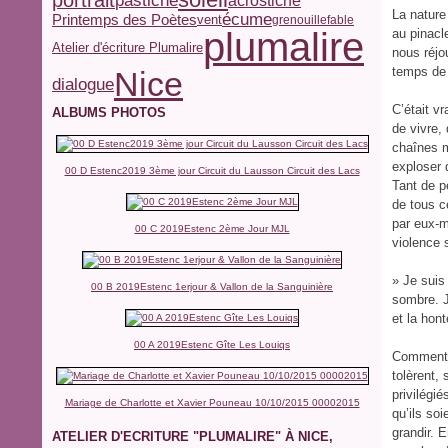
acrostiche
La nature
écume
Printemps des Poètes
vent
grenouille
fable
plumalire
au pinacl
Atelier d'écriture Plumalire
nous réjo
temps de
Nice
dialogue
C’était v
ALBUMS PHOTOS
de vivre,
chaînes m
exploser 
00 D Estenc2019 3ème jour Circuit du Lausson Circuit des Lacs
Tant de p
de tous c
par eux-m
00 C 2019Estenc 2ème Jour MJL
violence 
» Je suis
00 B 2019Estenc 1erjour & Vallon de la Sanguinière
sombre. J
et la hon
00 A 2019Estenc Gîte Les Louiqs
Comment n
tolèrent,
privilégi
Mariage de Charlotte et Xavier Pouneau 10/10/2015 00002015
qu’ils soi
grandir. 
ATELIER D'ECRITURE "PLUMALIRE" À NICE,