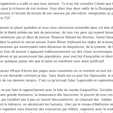
 également a scellé ce que nous aimions. Tu m’as fait connaître Colette que 
e pour la richesse de son écriture. Vous étiez tous deux natifs de la Bourgog
uissons à l’écoute de lecture de ses oeuvres par elle-même, enregistrées au 
 la TSF.
raiment un plaisir quotidien et nous nous retrouvions ensemble dans cet élan 
 de la liberté prônée par tant de personnes, de tous ces gens qui osaient briser
aintenues par un désir de pouvoir. Beauvoir libérant les femmes, Genet faisa
dans la poésie le carcan sexuel, Karen Blixen implosant les règles de la bourg
ersonnes qui nourrissaient notre désamour du despotisme, de la tyrannie, de l
es fous de pouvoir s’appuyant malheureusement sur des crises économiques
êmes et qui asservissent des populations, pour seul but d’exacerber un désir
sur quelques parias afin que la haine se manifeste sans autre justificatif.
 assez effrayé d’écrire des pages aussi souriantes en ce moment où tout est 
e me demande comment je fais. Sans doute est-ce pour fuir l’épouvante, la t
te de ces derniers temps». C’est ce qu’écrivait Jules Supervielle en septembr
e pas faire le rapprochement avec la folie du monde d’aujourd’hui. Sociétés
 sans grande résistance, la renaissance des fascismes, le pouvoir de tous ces
és qui installent peu à peu un nouvel obscurantisme, en chassant des médias 
ent la tolérance, en abrutissant les humains, chez qui le niveau d’illettrisme ne
En regardant sans broncher des massacres par milliers, organisés avec le sou