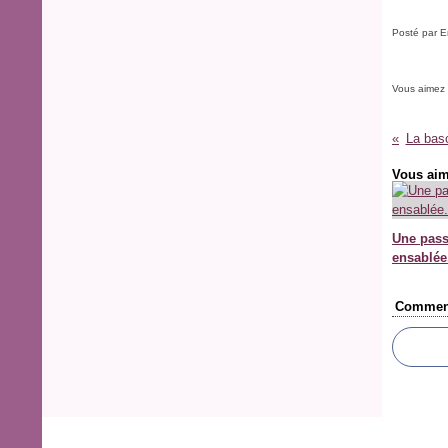
Posté par E
Vous aimez
La basc
Vous aim
Une pass
ensablée
Comment