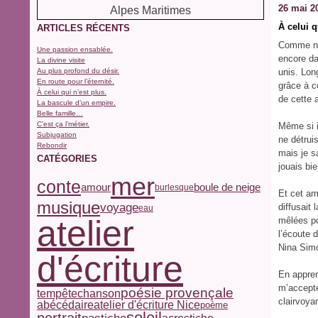
26 mai 2
À celui q
ARTICLES RÉCENTS
Comme no
Une passion ensablée.
encore da
La divine visite
Au plus profond du désir.
unis. Lon
En route pour l’éternité.
grâce à c
À celui qui n’est plus.
de cette 
La bascule d’un empire.
Belle famille…
C’est ça l’métier.
Même si i
Subjugation
ne détrui
Rebondir
mais je s
CATÉGORIES
jouais bi
mer
conte
amour
boule de neige
burlesque
Et cet am
musique
voyage
diffusait
eau
atelier
mêlées po
l’écoute 
Nina Simo
d'écriture
En appren
m’accepte
poésie provençale
tempête
chanson
clairvoya
abécédaire
atelier d'écriture Nice
poème
soleil
portrait
pastiche