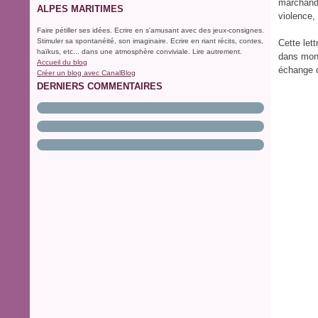
marchands
ALPES MARITIMES
violence
Faire pétiller ses idées. Ecrire en s'amusant avec des jeux-consignes.
Stimuler sa spontanéité, son imaginaire. Ecrire en riant récits, contes,
Cette let
haïkus, etc... dans une atmosphère conviviale. Lire autrement.
dans mon 
Accueil du blog
échange q
Créer un blog avec CanalBlog
DERNIERS COMMENTAIRES