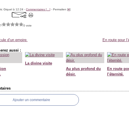
ric Giquel à 12:24 -
Commentaires [
…
]
- Permalien [
#
]
 ?
0 vote
ule d’un empire.
En route pour l’é
erez aussi :
La divine visite
ion
Au plus profond du
En route po
.
désir.
l’éternité.
aires
Ajouter un commentaire