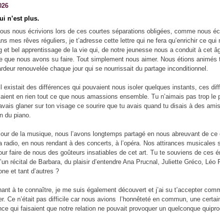
026
ui n’est plus.
us nous écrivions lors de ces courtes séparations obligées, comme nous é
ns mes rêves réguliers, je t’adresse cette lettre qui ne fera qu’enrichir ce qui
g et bel apprentissage de la vie qui, de notre jeunesse nous a conduit à cet â
e que nous avons su faire. Tout simplement nous aimer. Nous étions animés
ardeur renouvelée chaque jour qui se nourrissait du partage inconditionnel.
l existait des différences qui pouvaient nous isoler quelques instants, ces di
saient en rien tout ce que nous amassions ensemble. Tu n’aimais pas trop le 
avais glaner sur ton visage ce sourire que tu avais quand tu disais à des amis
en du piano.
our de la musique, nous l’avons longtemps partagé en nous abreuvant de ce
 la radio, en nous rendant à des concerts, à l’opéra. Nos attirances musicales 
ur faire de nous des goûteurs insatiables de cet art. Tu te souviens de ces 
d’un récital de Barbara, du plaisir d’entendre Ana Prucnal, Juliette Gréco, Léo 
ne et tant d’autres ?
ant à te connaître, je me suis également découvert et j’ai su t’accepter comm
r. Ce n’était pas difficile car nous avions l’honnêteté en commun, une certai
nce qui faisaient que notre relation ne pouvait provoquer un quelconque quipr