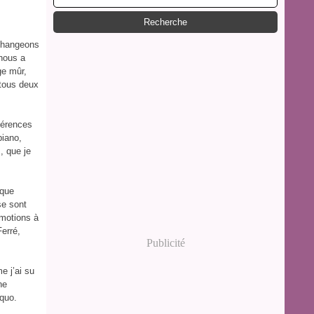
changeons
 nous a
ge mûr,
 tous deux
fférences
piano,
, que je
 que
se sont
émotions à
Ferré,
Publicité
e j’ai su
ne
oquo.