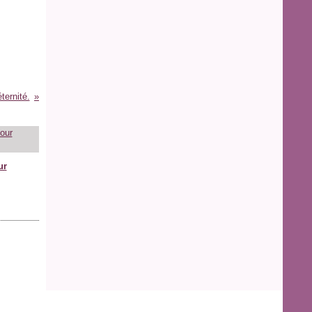
ternité.
ur