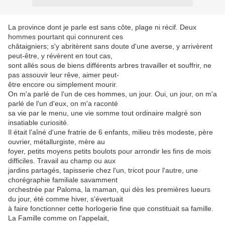
La province dont je parle est sans côte, plage ni récif. Deux
hommes pourtant qui connurent ces
châtaigniers; s'y abritèrent sans doute d'une averse, y arrivèrent
peut-être, y révèrent en tout cas,
sont allés sous de biens différents arbres travailler et souffrir, ne
pas assouvir leur rêve, aimer peut-
être encore ou simplement mourir.
On m'a parlé de l'un de ces hommes, un jour. Oui, un jour, on m'a
parlé de l'un d'eux, on m'a raconté
sa vie par le menu, une vie somme tout ordinaire malgré son
insatiable curiosité.
Il était l'aîné d'une fratrie de 6 enfants, milieu très modeste, père
ouvrier, métallurgiste, mère au
foyer, petits moyens petits boulots pour arrondir les fins de mois
difficiles. Travail au champ ou aux
jardins partagés, tapisserie chez l'un, tricot pour l'autre, une
chorégraphie familiale savamment
orchestrée par Paloma, la maman, qui dès les premières lueurs
du jour, été comme hiver, s'évertuait
à faire fonctionner cette horlogerie fine que constituait sa famille.
La Famille comme on l'appelait,