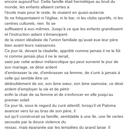
encore aujourd’hui. Cette famille était hermétique au bruit du
monde, les enfants allaient certes à
l'école mais pour le reste, ils vivaient en quasi-autarcie.
Ils ne fréquentaient ni l'église, ni le bar, ni les clubs sportifs, ni les
centres culturels, rien. Ils se
suffisaient à eux-mêmes. Jusqu'à ce que les enfants grandissent
et l'instruction aidant s'émancipent
de la vision idéalisée de l'union familiale qu'avait eue leur père
bien avant leurs naissances.
Ce jour-là, devant la citadelle, apprêté comme jamais il ne le fût
ni comme jamais plus il ne le serait,
saisi par cette ardeur mélancolique qui peut survenir le jour de
son mariage, se désir ardent
d'embrasser la vie, d'embrasser sa femme, de s'unir à jamais à
celle qui semble être un
dédoublement de soi, son âme sœur, son âme siamoise, ce désir
ardent d'employer la vie et de pétrir
enfin la chair de sa femme et de s'enfoncer en elle jusqu'au
premier soleil.
Ce jour-là, sous le regard du curé attentif, lorsqu'il vit Paloma
avancer vers lui au bras de son père, il
sut qu'il construirait sa famille, semblable à une île, une île certes
secouée par la douce violence du
ressac, mais épargnée par les tempêtes du grand large. Il