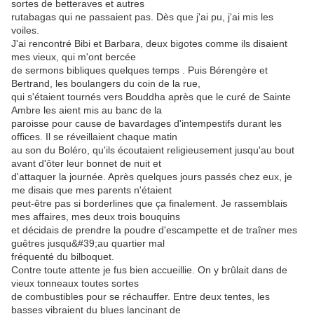
sortes de betteraves et autres
rutabagas qui ne passaient pas. Dès que j'ai pu, j'ai mis les
voiles.
J'ai rencontré Bibi et Barbara, deux bigotes comme ils disaient
mes vieux, qui m'ont bercée
de sermons bibliques quelques temps . Puis Bérengère et
Bertrand, les boulangers du coin de la rue,
qui s'étaient tournés vers Bouddha après que le curé de Sainte
Ambre les aient mis au banc de la
paroisse pour cause de bavardages d'intempestifs durant les
offices. Il se réveillaient chaque matin
au son du Boléro, qu'ils écoutaient religieusement jusqu'au bout
avant d'ôter leur bonnet de nuit et
d'attaquer la journée. Après quelques jours passés chez eux, je
me disais que mes parents n'étaient
peut-être pas si borderlines que ça finalement. Je rassemblais
mes affaires, mes deux trois bouquins
et décidais de prendre la poudre d'escampette et de traîner mes
guêtres jusqu&#39;au quartier mal
fréquenté du bilboquet.
Contre toute attente je fus bien accueillie. On y brûlait dans de
vieux tonneaux toutes sortes
de combustibles pour se réchauffer. Entre deux tentes, les
basses vibraient du blues lancinant de