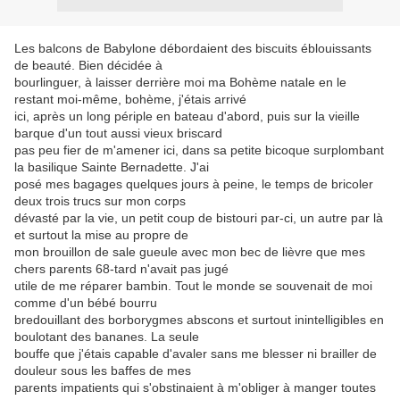
Les balcons de Babylone débordaient des biscuits éblouissants
de beauté. Bien décidée à
bourlinguer, à laisser derrière moi ma Bohème natale en le
restant moi-même, bohème, j'étais arrivé
ici, après un long périple en bateau d'abord, puis sur la vieille
barque d'un tout aussi vieux briscard
pas peu fier de m'amener ici, dans sa petite bicoque surplombant
la basilique Sainte Bernadette. J'ai
posé mes bagages quelques jours à peine, le temps de bricoler
deux trois trucs sur mon corps
dévasté par la vie, un petit coup de bistouri par-ci, un autre par là
et surtout la mise au propre de
mon brouillon de sale gueule avec mon bec de lièvre que mes
chers parents 68-tard n'avait pas jugé
utile de me réparer bambin. Tout le monde se souvenait de moi
comme d'un bébé bourru
bredouillant des borborygmes abscons et surtout inintelligibles en
boulotant des bananes. La seule
bouffe que j'étais capable d'avaler sans me blesser ni brailler de
douleur sous les baffes de mes
parents impatients qui s'obstinaient à m'obliger à manger toutes