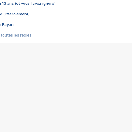
 a 13 ans (et vous l'avez ignoré)
e (littéralement)
im Rayan
 toutes les règles
s les jeux vidéo
us choquant de Rockstar ? - Le scandale BULLY
e plus moche de Steam
du RÊVE tourne au CAUCHEMAR
pendant 8 heures
it… à tort
umiliés par un jeu vidéo
ire - Final Fantasy 8
ti un empire - Age of Empires