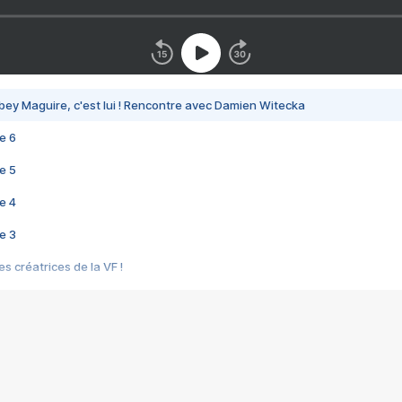
bey Maguire, c'est lui ! Rencontre avec Damien Witecka
e 6
e 5
e 4
e 3
s créatrices de la VF !
e 2
e 1
e Mektoub My Love arrive enfin ! Rencontre avec Shaïn Boumedine et Sal
i : après Toni en famille