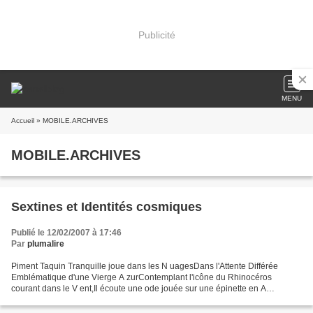
Publicité
MENU
Accueil
» MOBILE.ARCHIVES
MOBILE.ARCHIVES
Sextines et Identités cosmiques
Publié le 12/02/2007 à 17:46
Par
plumalire
Piment Taquin Tranquille joue dans les N uagesDans l'Attente Différée
Emblématique d'une Vierge A zurContemplant l'icône du Rhinocéros
courant dans le V ent,Il écoute une ode jouée sur une épinette en A
ltitudePar un Indien dont c'est le premier vol en...