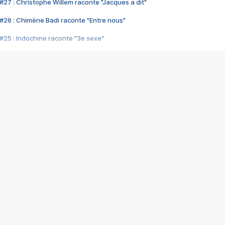
#27 : Christophe Willem raconte "Jacques a dit"
#26 : Chimène Badi raconte "Entre nous"
#25 : Indochine raconte "3e sexe"
#24 : Zaho raconte "C'est chelou"
#23 : Patrick Bruel raconte "Au café des délices"
#22 : Kyo raconte "Le chemin"
#21 : Nolwenn Leroy raconte "Cassé"
#20 : Patrick Hernandez raconte "Born to be alive"
#19 : Lorie raconte "Près de moi"
#18 : Michael Jones raconte "A nos actes manqués" (avec Jean-Jacque
#17 : Khaled raconte "Aïcha"
#16 : Corneille raconte "Parce qu'on vient de loin"
#15 : Indochine raconte "L'aventurier"