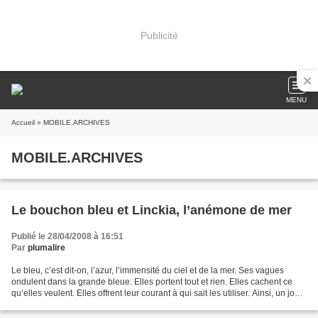
Publicité
MENU
Accueil
» MOBILE.ARCHIVES
MOBILE.ARCHIVES
Le bouchon bleu et Linckia, l’anémone de mer
Publié le 28/04/2008 à 16:51
Par
plumalire
Le bleu, c’est dit-on, l’azur, l’immensité du ciel et de la mer. Ses vagues
ondulent dans la grande bleue. Elles portent tout et rien. Elles cachent ce
qu’elles veulent. Elles offrent leur courant à qui sait les utiliser. Ainsi, un jour,
un bouchon bleu,...