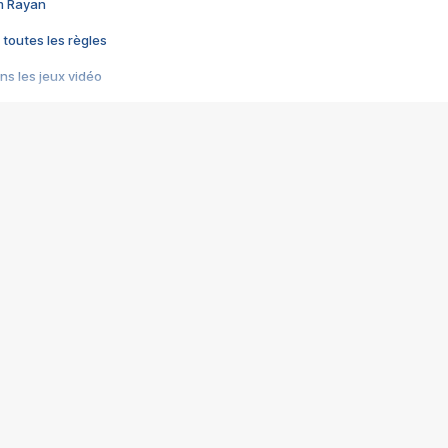
im Rayan
 toutes les règles
s les jeux vidéo
us choquant de Rockstar ? - Le scandale BULLY
e plus moche de Steam
du RÊVE tourne au CAUCHEMAR
pendant 8 heures
it… à tort
umiliés par un jeu vidéo
ire - Final Fantasy 8
ti un empire - Age of Empires
story DOFUS
tard, il crée l'un des pires jeux de tous les temps, MindsEye.