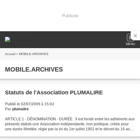
Publicité
MENU
Accueil
» MOBILE.ARCHIVES
MOBILE.ARCHIVES
Statuts de l'Association PLUMALIRE
Publié le 02/07/2009 à 15:02
Par
plumalire
ARTICLE 1 - DÉNOMINATION - DURÉE : Il est fondé entre les adhérents aux
présents statuts une Association indépendante, non politique, créée pour
une durée illimitée, régie par la loi du 1er juillet 1901 et le décret du 16 août
1901, ayant pour titre :...