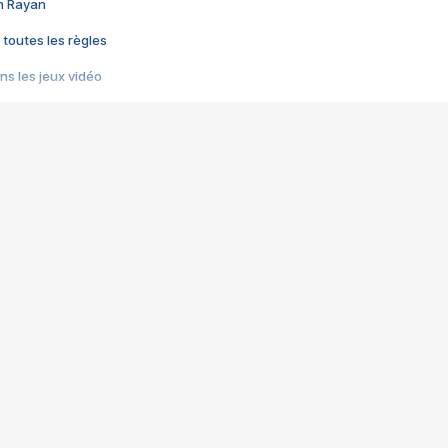
im Rayan
 toutes les règles
s les jeux vidéo
us choquant de Rockstar ? - Le scandale BULLY
e plus moche de Steam
du RÊVE tourne au CAUCHEMAR
pendant 8 heures
it… à tort
umiliés par un jeu vidéo
ire - Final Fantasy 8
ti un empire - Age of Empires
story DOFUS
tard, il crée l'un des pires jeux de tous les temps, MindsEye.