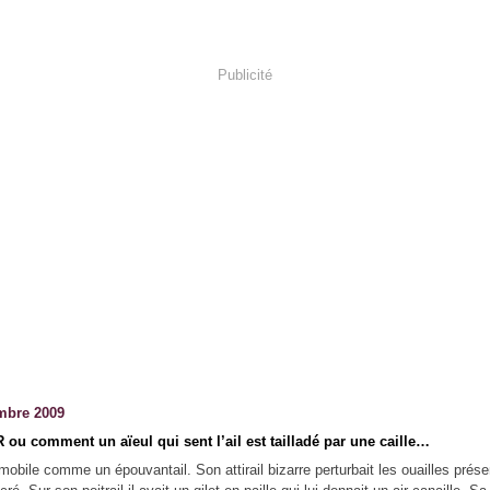
Publicité
mbre 2009
 ou comment un aïeul qui sent l’ail est tailladé par une caille…
immobile comme un épouvantail. Son attirail bizarre perturbait les ouailles prés