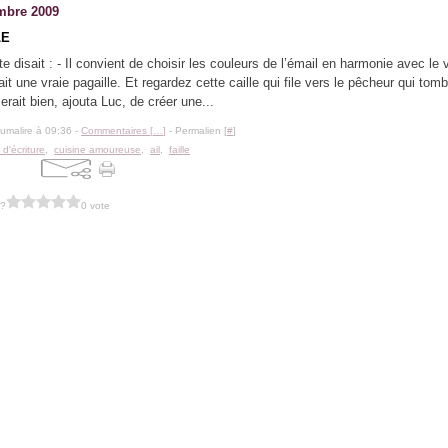
mbre 2009
LE
te disait : - Il convient de choisir les couleurs de l’émail en harmonie avec le vi
it une vraie pagaille. Et regardez cette caille qui file vers le pêcheur qui tomb
serait bien, ajouta Luc, de créer une...
lumalire à 09:36 -
Commentaires [
…
]
- Permalien [
#
]
r d'écriture
,
cuisine amoureuse
,
ail
,
faille
 ?
0 vote