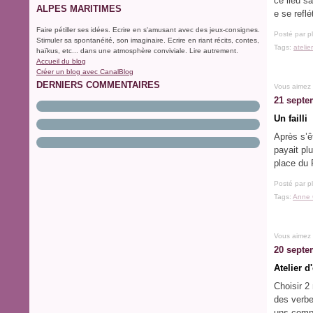
ce lieu sa
ALPES MARITIMES
e se reflé
Faire pétiller ses idées. Ecrire en s'amusant avec des jeux-consignes.
Posté par p
Stimuler sa spontanéité, son imaginaire. Ecrire en riant récits, contes,
Tags:
atelie
haïkus, etc... dans une atmosphère conviviale. Lire autrement.
Accueil du blog
Créer un blog avec CanalBlog
DERNIERS COMMENTAIRES
Vous aimez
21 septe
Un failli
Après s’êt
payait plu
place du F
Posté par p
Tags:
Anne 
Vous aimez
20 septe
Atelier d
Choisir 2
des verbe
uns compo