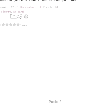
lumalire à 12:57 -
Commentaires [
…
]
- Permalien [
#
]
r d'écriture
,
ail
,
santé
 ?
0 vote
Publicité