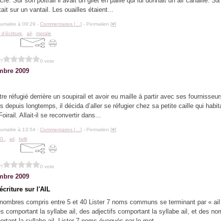
cré. Sur son poitrail il avait un gilet en paille qui lui donnait un air canaille. Sa
tait sur un vantail. Les ouailles étaient...
lumalire à 09:29 -
Commentaires [
…
]
- Permalien [
#
]
r d'écriture
,
ail
,
morale
 ?
0 vote
mbre 2009
re réfugié derrière un soupirail et avoir eu maille à partir avec ses fournisseur
s depuis longtemps, il décida d’aller se réfugier chez sa petite caille qui habita
oirail. Allait-il se reconvertir dans...
lumalire à 13:54 -
Commentaires [
…
]
- Permalien [
#
]
G.
,
ail
,
failli
 ?
0 vote
mbre 2009
'écriture sur l'AIL
 nombres compris entre 5 et 40 Lister 7 noms communs se terminant par « ail 
s comportant la syllabe ail, des adjectifs comportant la syllabe ail, et des 
rtant la syllabe ail. Lister 7 noms évoqués par le mot...