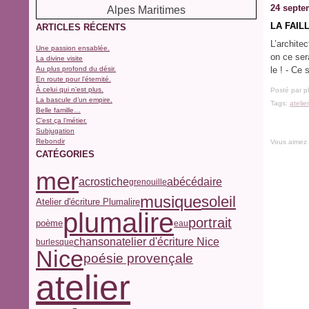
24 septe
LA FAIL
ARTICLES RÉCENTS
L’architec
Une passion ensablée.
on ce sera
La divine visite
Au plus profond du désir.
le ! - Ce 
En route pour l’éternité.
À celui qui n’est plus.
Posté par p
La bascule d’un empire.
Tags:
atelie
Belle famille…
C’est ça l’métier.
Subjugation
Rebondir
Vous aimez
CATÉGORIES
mer
acrostiche
abécédaire
grenouille
musique
soleil
Atelier d'écriture Plumalire
plumalire
portrait
poème
eau
chanson
atelier d'écriture Nice
burlesque
Nice
poésie provençale
atelier