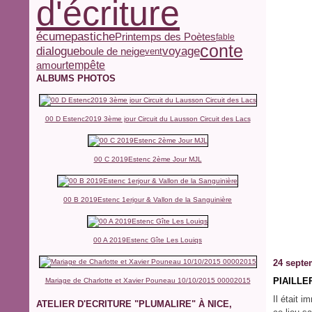
d'écriture
écume
pastiche
Printemps des Poètes
fable
conte
dialogue
voyage
boule de neige
vent
tempête
amour
ALBUMS PHOTOS
00 D Estenc2019 3ème jour Circuit du Lausson Circuit des Lacs
00 C 2019Estenc 2ème Jour MJL
00 B 2019Estenc 1erjour & Vallon de la Sanguinière
00 A 2019Estenc Gîte Les Louiqs
24 septe
PIAILLER
Mariage de Charlotte et Xavier Pouneau 10/10/2015 00002015
Il était 
ATELIER D'ECRITURE "PLUMALIRE" À NICE,