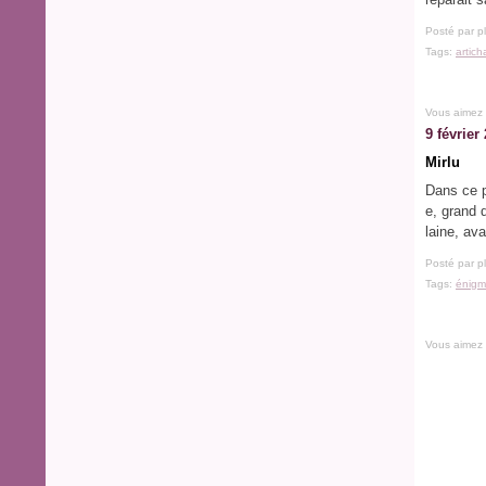
Posté par p
Tags:
artich
Vous aimez
9 février
Mirlu
Dans ce pa
e, grand d
laine, av
Posté par p
Tags:
énigm
Vous aimez