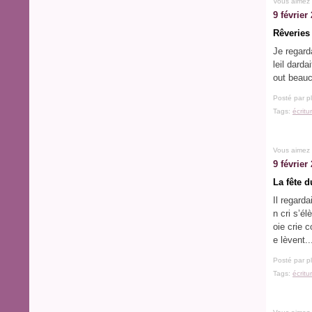
Vous aimez
9 février
Rêveries
Je regard
leil darda
out beauc
Posté par p
Tags:
écritu
Vous aimez
9 février
La fête d
Il regarda
n cri s’é
oie crie 
e lèvent..
Posté par p
Tags:
écritu