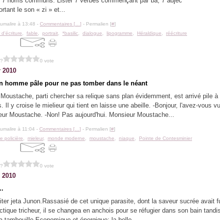
ter 7 noms communs. Lister 7 verbes commençant par ba, 7 adjec
rtant le son « zi » et...
lumalire à 13:48 -
Commentaires [
…
]
- Permalien [
#
]
r d'écriture
,
fable
,
portrait
,
*basilic
,
dialogue
,
lipogramme
,
Héraldique
,
réécriture
 ?
0 vote
r 2010
un homme pâle pour ne pas tomber dans le néant
Moustache, parti chercher sa relique sans plan évidemment, est arrivé pile à 
. Il y croise le mielieur qui tient en laisse une abeille. -Bonjour, l'avez-vous
ur Moustache. -Non! Pas aujourd'hui. Monsieur Moustache...
lumalire à 11:04 -
Commentaires [
…
]
- Permalien [
#
]
e policière
,
mieleur
,
monde moderne
,
moustache
,
niaque
,
Pointe de Contesminier
 ?
0 vote
r 2010
..
iter jeta Junon.Rassasié de cet unique parasite, dont la saveur sucrée avait fu
actique tricheur, il se changea en anchois pour se réfugier dans son bain tandis
sa tambouille.Economique et énergique; la belle...