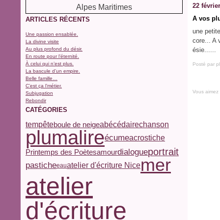
22 févrie
A vos pl
ARTICLES RÉCENTS
une petite
Une passion ensablée.
core... A
La divine visite
Au plus profond du désir.
ésie......
En route pour l’éternité.
À celui qui n’est plus.
Posté par p
La bascule d’un empire.
Belle famille…
C’est ça l’métier.
Vous aimez
Subjugation
Rebondir
CATÉGORIES
tempête
abécédaire
chanson
boule de neige
plumalire
écume
acrostiche
portrait
dialogue
Printemps des Poètes
amour
mer
pastiche
atelier d'écriture Nice
eau
atelier
d'écriture