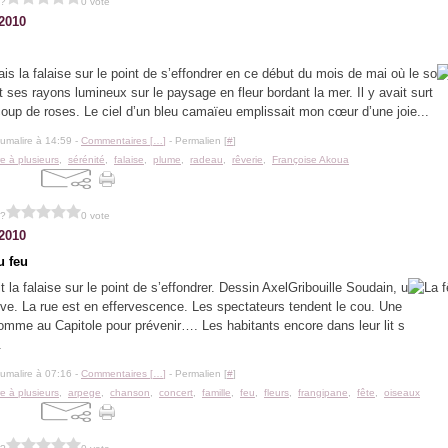
 ?
0 vote
 2010
ais la falaise sur le point de s’effondrer en ce début du mois de mai où le so
it ses rayons lumineux sur le paysage en fleur bordant la mer. Il y avait surt
oup de roses. Le ciel d’un bleu camaïeu emplissait mon cœur d’une joie...
lumalire à 14:59 -
Commentaires [
…
]
- Permalien [
#
]
re à plusieurs
,
sérénité
,
falaise
,
plume
,
radeau
,
rêverie
,
Françoise Akoua
 ?
0 vote
 2010
u feu
it la falaise sur le point de s’effondrer. Dessin AxelGribouille Soudain, u
lève. La rue est en effervescence. Les spectateurs tendent le cou. Une
comme au Capitole pour prévenir…. Les habitants encore dans leur lit s
.
lumalire à 07:16 -
Commentaires [
…
]
- Permalien [
#
]
re à plusieurs
,
arpege
,
chanson
,
concert
,
famille
,
feu
,
fleurs
,
frangipane
,
fête
,
oiseaux