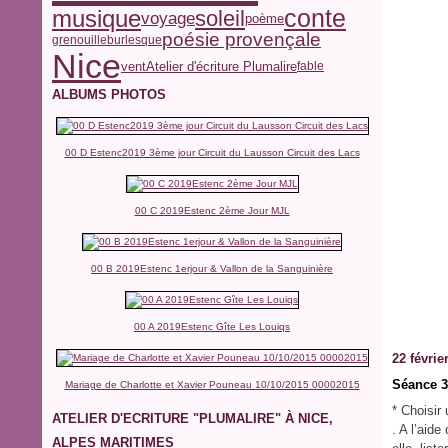
conte
musique
soleil
voyage
poème
poésie provençale
grenouille
burlesque
Nice
vent
Atelier d'écriture Plumalire
fable
ALBUMS PHOTOS
00 D Estenc2019 3ème jour Circuit du Lausson Circuit des Lacs
00 C 2019Estenc 2ème Jour MJL
00 B 2019Estenc 1erjour & Vallon de la Sanguinière
00 A 2019Estenc Gîte Les Louiqs
22 févrie
Séance 3
Mariage de Charlotte et Xavier Pouneau 10/10/2015 00002015
* Choisir
ATELIER D'ECRITURE "PLUMALIRE" À NICE,
. A l’aid
ALPES MARITIMES