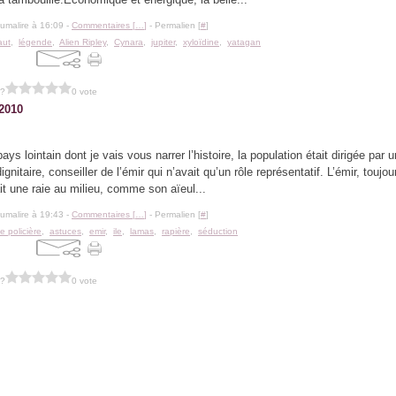
lumalire à 16:09 -
Commentaires [
…
]
- Permalien [
#
]
aut
,
légende
,
Alien Ripley
,
Cynara
,
jupiter
,
xyloïdine
,
yatagan
 ?
0 vote
 2010
ys lointain dont je vais vous narrer l’histoire, la population était dirigée par 
ignitaire, conseiller de l’émir qui n’avait qu’un rôle représentatif. L’émir, toujo
ait une raie au milieu, comme son aïeul...
lumalire à 19:43 -
Commentaires [
…
]
- Permalien [
#
]
e policière
,
astuces
,
emir
,
ile
,
lamas
,
rapière
,
séduction
 ?
0 vote