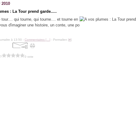
r 2010
umes : La Tour prend garde.....
 tour.... qui tourne, qui tourne.... et tourne en
 vous d'imaginer une histoire, un conte, une po
lumalire à 13:50 -
Commentaires [
…
]
- Permalien [
#
]
 ?
0 vote