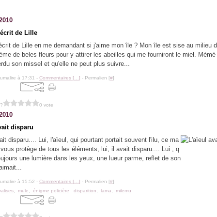
 2010
crit de Lille
rit de Lille en me demandant si j'aime mon île ? Mon île est sise au milieu d 
sème de beles fleurs pour y attirer les abeilles qui me fourniront le miel. Mémé
erdu son missel et qu'elle ne peut plus suivre...
lumalire à 17:31 -
Commentaires [
…
]
- Permalien [
#
]
 ?
0 vote
 2010
vait disparu
ait disparu.... Lui, l'aïeul, qui pourtant portait souvent l'ilu, ce ma
vous protège de tous les éléments, lui, il avait disparu.... Lui , q
toujours une lumière dans les yeux, une lueur parme, reflet de son
aimait...
lumalire à 15:52 -
Commentaires [
…
]
- Permalien [
#
]
alises
,
mule
,
énigme policière
,
disparition
,
lama
,
milemu