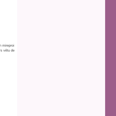
un mireproi
urs vêtu de