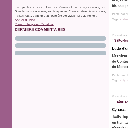
elle, lis
tifs compo
Faire pétiller ses idées. Ecrire en s'amusant avec des jeux-consignes.
Stimuler sa spontanéité, son imaginaire. Ecrire en riant récits, contes,
Posté par p
haïkus, etc... dans une atmosphère conviviale. Lire autrement.
Tags:
atelie
Accueil du blog
Créer un blog avec CanalBlog
DERNIERS COMMENTAIRES
Vous aimez
13 févrie
Lutte d'
Monsieur 
de Contes
da Monsie
Posté par p
Tags:
énigm
Vous aimez
11 févrie
Cynara...
Jadis Jup
un trait t
réparait 