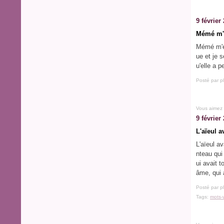
9 février
Mémé m'é
Mémé m'éc
ue et je 
u'elle a p
Posté par p
Vous aimez
9 février
L'aïeul a
L'aïeul av
nteau qui 
ui avait 
âme, qui 
Posté par p
Tags:
mots-v