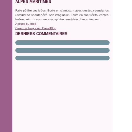
ALPES MARITIMES
Faire pétiller ses idées. Ecrire en s'amusant avec des jeux-consignes.
Stimuler sa spontanéité, son imaginaire. Ecrire en riant récits, contes,
haïkus, etc... dans une atmosphère conviviale. Lire autrement.
Accueil du blog
Créer un blog avec CanalBlog
DERNIERS COMMENTAIRES