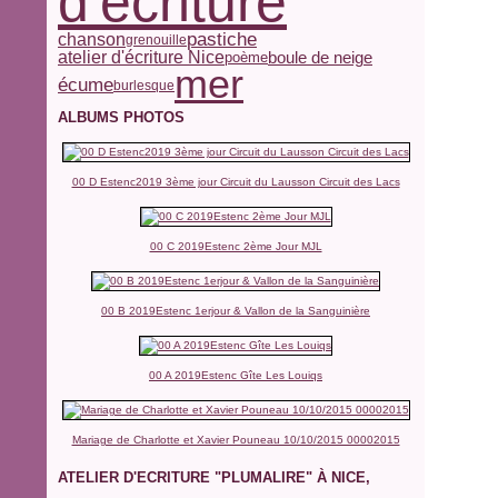
d'écriture
pastiche
chanson
grenouille
atelier d'écriture Nice
boule de neige
poème
mer
écume
burlesque
ALBUMS PHOTOS
00 D Estenc2019 3ème jour Circuit du Lausson Circuit des Lacs
00 C 2019Estenc 2ème Jour MJL
00 B 2019Estenc 1erjour & Vallon de la Sanguinière
00 A 2019Estenc Gîte Les Louiqs
Mariage de Charlotte et Xavier Pouneau 10/10/2015 00002015
ATELIER D'ECRITURE "PLUMALIRE" À NICE,