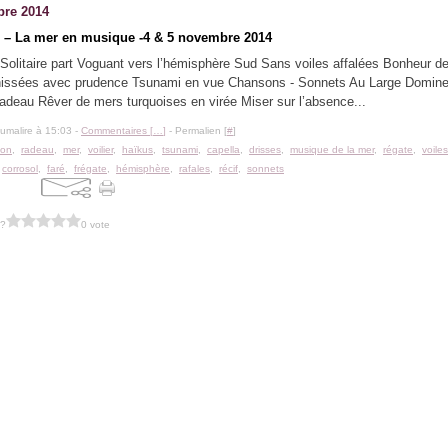
re 2014
 – La mer en musique -4 & 5 novembre 2014
Solitaire part Voguant vers l’hémisphère Sud Sans voiles affalées Bonheur de
hissées avec prudence Tsunami en vue Chansons - Sonnets Au Large Dominer
radeau Rêver de mers turquoises en virée Miser sur l’absence...
lumalire à 15:03 -
Commentaires [
…
]
- Permalien [
#
]
son
,
radeau
,
mer
,
voilier
,
haïkus
,
tsunami
,
capella
,
drisses
,
musique de la mer
,
régate
,
voiles
,
corrosol
,
faré
,
frégate
,
hémisphère
,
rafales
,
récif
,
sonnets
 ?
0 vote