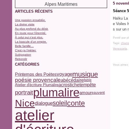
5 novemb
Séance 5
ARTICLES RÉCENTS
Haïku La 
Une passion ensablée.
e Voiles 
La divine visite
Au plus profond du désir.
s sur un 
En route pour l’éternité.
À celui qui n’est plus.
Posté par p
La bascule d’un empire.
Tags:
chan
Belle famille…
Venezuela
C’est ça l’métier.
Subjugation
Rebondir
CATÉGORIES
Vous aimez
musique
voyage
Printemps des Poètes
poésie provençale
abécédaire
fable
acrostiche
tempête
Atelier d'écriture Plumalire
plumalire
portrait
amour
vent
eau
Nice
conte
soleil
dialogue
atelier