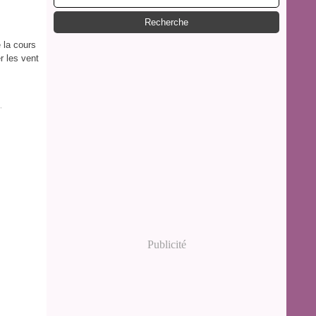
 la cours
 les vent
,
Publicité