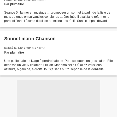
Publié le 14/12/2014 à 19:58
Par
plumalire
Séance 5 : la mer en musique … .composer un sonnet à partir de la liste de
mots obtenus en suivant les consignes … Destinée Il avait fallu refermer le
parasol Dans l’écume du sillon au milieu des récifs Sans compas devant
naviguer à la boussole Les boots...
Sonnet marin Chanson
Publié le 14/12/2014 à 19:53
Par
plumalire
Une petite baleine Nage à perdre haleine. Pour secouer son gros cafard Elle
dépasse un vieux calamar. Il lui dit, Mademoiselle Où allez-vous tous
azimuts, A gauche, à droite, tout ça sans but ? Réponse de la donzelle :
Donne-moi un parasol, Une bombe...