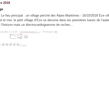
re 2018
ge
 : Le lieu principal : un village perché des Alpes-Maritimes - 16/10/2018 Eze vi
el et mer, le petit village d’Eze se dessine dans les premières lueurs de l’aube
à l’horizon mais un électrocardiogramme de roches,...
lumalire à 14:36 -
Commentaires [
…
]
- Permalien [
#
]
 ?
0 vote