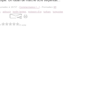
ique. Un ruban de marche ocre serpentait...
lumalire à 18:57 -
Commentaires [
…
]
- Permalien [
#
]
e
,
adoucir
,
jardin lampe
,
poisson d'or
,
turban
,
turquoise
 ?
0 vote