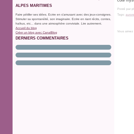
côté myst
ALPES MARITIMES
Posté par p
Faire pétiller ses idées. Ecrire en s'amusant avec des jeux-consignes.
Tags:
auror
Stimuler sa spontanéité, son imaginaire. Ecrire en riant récits, contes,
haïkus, etc... dans une atmosphère conviviale. Lire autrement.
Accueil du blog
Vous aimez
Créer un blog avec CanalBlog
DERNIERS COMMENTAIRES