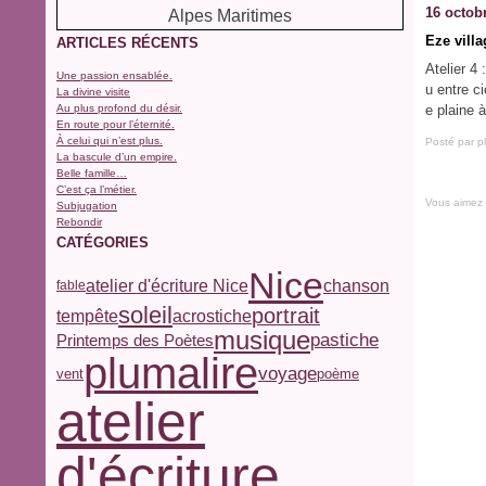
16 octob
Eze villa
ARTICLES RÉCENTS
Atelier 4
Une passion ensablée.
u entre ci
La divine visite
Au plus profond du désir.
e plaine 
En route pour l’éternité.
À celui qui n’est plus.
Posté par p
La bascule d’un empire.
Belle famille…
C’est ça l’métier.
Vous aimez
Subjugation
Rebondir
CATÉGORIES
Nice
atelier d'écriture Nice
chanson
fable
soleil
portrait
tempête
acrostiche
musique
pastiche
Printemps des Poètes
plumalire
voyage
vent
poème
atelier
d'écriture