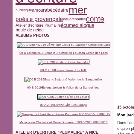
mer
abécédaire
amour
burlesque
conte
poésie provençale
eau
grenouille
écume
dialogue
Atelier d'écriture Plumalire
boule de neige
ALBUMS PHOTOS
00 D Estenc2019 3ème jour Circuit du Lausson Circuit des Lacs
00 C 2019Estenc 2ème Jour MJL
00 B 2019Estenc 1erjour & Vallon de la Sanguinière
00 A 2019Estenc Gîte Les Louiqs
15 octob
Mon jard
Mariage de Charlotte et Xavier Pouneau 10/10/2015 00002015
Dans l’aur
é qu’en pl
ATELIER D'ECRITURE "PLUMALIRE" À NICE,