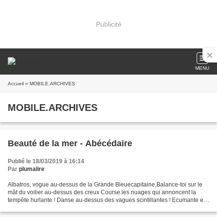
Publicité
MENU
Accueil
» MOBILE.ARCHIVES
MOBILE.ARCHIVES
Beauté de la mer - Abécédaire
Publié le 18/03/2019 à 16:14
Par
plumalire
Albatros, vogue au-dessus de la Grande Bleuecapitaine,Balance-toi sur le
mât du voilier au-dessus des creux Course les nuages qui annoncent la
tempête hurlante ! Danse au-dessus des vagues scintillantes ! Ecumante et
mouvementée, la mer nous charme Flux...