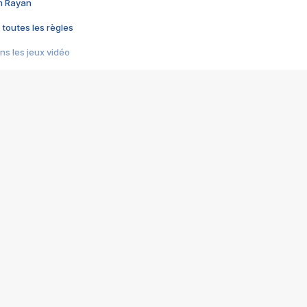
im Rayan
 toutes les règles
s les jeux vidéo
us choquant de Rockstar ? - Le scandale BULLY
e plus moche de Steam
du RÊVE tourne au CAUCHEMAR
pendant 8 heures
it… à tort
umiliés par un jeu vidéo
ire - Final Fantasy 8
ti un empire - Age of Empires
story DOFUS
tard, il crée l'un des pires jeux de tous les temps, MindsEye.