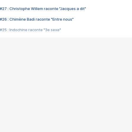
#27 : Christophe Willem raconte "Jacques a dit"
#26 : Chimène Badi raconte "Entre nous"
#25 : Indochine raconte "3e sexe"
#24 : Zaho raconte "C'est chelou"
#23 : Patrick Bruel raconte "Au café des délices"
#22 : Kyo raconte "Le chemin"
#21 : Nolwenn Leroy raconte "Cassé"
#20 : Patrick Hernandez raconte "Born to be alive"
#19 : Lorie raconte "Près de moi"
#18 : Michael Jones raconte "A nos actes manqués" (avec Jean-Jacque
#17 : Khaled raconte "Aïcha"
#16 : Corneille raconte "Parce qu'on vient de loin"