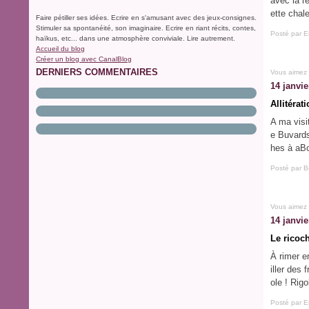
avec la r
ette chale
Faire pétiller ses idées. Ecrire en s'amusant avec des jeux-consignes.
Stimuler sa spontanéité, son imaginaire. Ecrire en riant récits, contes,
Posté par E
haïkus, etc... dans une atmosphère conviviale. Lire autrement.
Accueil du blog
Créer un blog avec CanalBlog
DERNIERS COMMENTAIRES
Vous aimez
14 janvie
Allitérat
A ma visi
e Buvards
hes à aBo
Posté par B
Vous aimez
14 janvie
Le ricoch
À rimer en
iller des 
ole ! Rigo
Posté par E