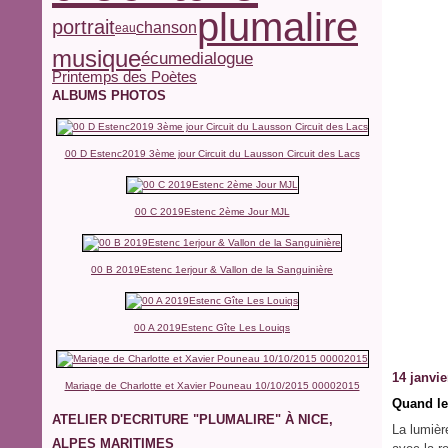
plumalire
portrait
chanson
eau
musique
écume
dialogue
Printemps des Poètes
ALBUMS PHOTOS
00 D Estenc2019 3ème jour Circuit du Lausson Circuit des Lacs
00 C 2019Estenc 2ème Jour MJL
00 B 2019Estenc 1erjour & Vallon de la Sanguinière
00 A 2019Estenc Gîte Les Louiqs
14 janvie
Mariage de Charlotte et Xavier Pouneau 10/10/2015 00002015
Quand le
ATELIER D'ECRITURE "PLUMALIRE" À NICE,
La lumièr
ALPES MARITIMES