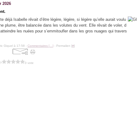
r 2026
nt.
te déjà Isabelle rêvait d’être légère, légère, si légère qu’elle aurait voulu
 plume, être balancée dans les volutes du vent. Elle rêvait de voler, d
 atteindre les nuées pour s’emmitoufler dans les gros nuages qui travers
ric Giquel à 17:58 -
Commentaires [
…
]
- Permalien [
#
]
 ?
0 vote