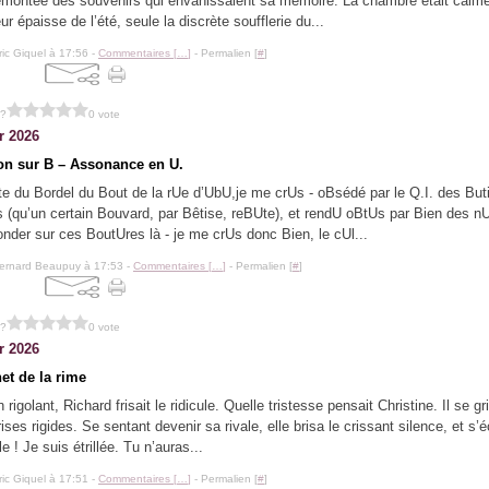
emontée des souvenirs qui envahissaient sa mémoire. La chambre était calm
ur épaisse de l’été, seule la discrète soufflerie du...
ric Giquel à 17:56 -
Commentaires [
…
]
- Permalien [
#
]
 ?
0 vote
r 2026
ion sur B – Assonance en U.
te du Bordel du Bout de la rUe d’UbU,je me crUs - oBsédé par le Q.I. des Bu
 (qu’un certain Bouvard, par Bêtise, reBUte), et rendU oBtUs par Bien des nU
nder sur ces BoutUres là - je me crUs donc Bien, le cUl...
ernard Beaupuy à 17:53 -
Commentaires [
…
]
- Permalien [
#
]
 ?
0 vote
r 2026
et de la rime
 rigolant, Richard frisait le ridicule. Quelle tristesse pensait Christine. Il se g
frises rigides. Se sentant devenir sa rivale, elle brisa le crissant silence, et s’éc
le ! Je suis étrillée. Tu n’auras...
ric Giquel à 17:51 -
Commentaires [
…
]
- Permalien [
#
]