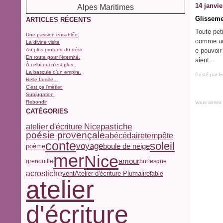
14 janvie
Glisseme
ARTICLES RÉCENTS
Toute peti
Une passion ensablée.
comme une
La divine visite
Au plus profond du désir.
e pouvoir
En route pour l’éternité.
aient...
À celui qui n’est plus.
La bascule d’un empire.
Posté par E
Belle famille…
C’est ça l’métier.
Subjugation
Rebondir
Vous aimez
CATÉGORIES
pastiche
atelier d'écriture Nice
poésie provençale
abécédaire
tempête
conte
soleil
voyage
boule de neige
poème
mer
Nice
amour
grenouille
burlesque
acrostiche
vent
Atelier d'écriture Plumalire
fable
atelier
d'écriture