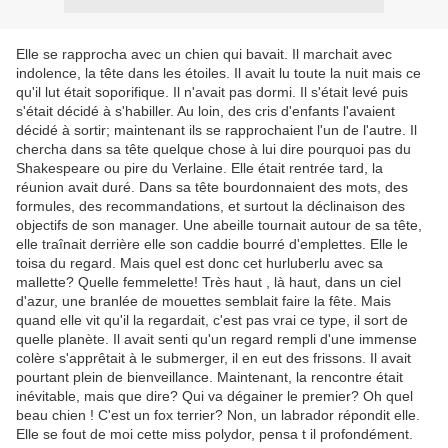
Elle se rapprocha avec un chien qui bavait. Il marchait avec
indolence, la tête dans les étoiles. Il avait lu toute la nuit mais ce
qu'il lut était soporifique. Il n'avait pas dormi. Il s'était levé puis
s'était décidé à s'habiller. Au loin, des cris d'enfants l'avaient
décidé à sortir; maintenant ils se rapprochaient l'un de l'autre. Il
chercha dans sa tête quelque chose à lui dire pourquoi pas du
Shakespeare ou pire du Verlaine. Elle était rentrée tard, la
réunion avait duré. Dans sa tête bourdonnaient des mots, des
formules, des recommandations, et surtout la déclinaison des
objectifs de son manager. Une abeille tournait autour de sa tête,
elle traînait derrière elle son caddie bourré d'emplettes. Elle le
toisa du regard. Mais quel est donc cet hurluberlu avec sa
mallette? Quelle femmelette! Très haut , là haut, dans un ciel
d'azur, une branlée de mouettes semblait faire la fête. Mais
quand elle vit qu'il la regardait, c'est pas vrai ce type, il sort de
quelle planète. Il avait senti qu'un regard rempli d'une immense
colère s'apprêtait à le submerger, il en eut des frissons. Il avait
pourtant plein de bienveillance. Maintenant, la rencontre était
inévitable, mais que dire? Qui va dégainer le premier? Oh quel
beau chien ! C'est un fox terrier? Non, un labrador répondit elle.
Elle se fout de moi cette miss polydor, pensa t il profondément.