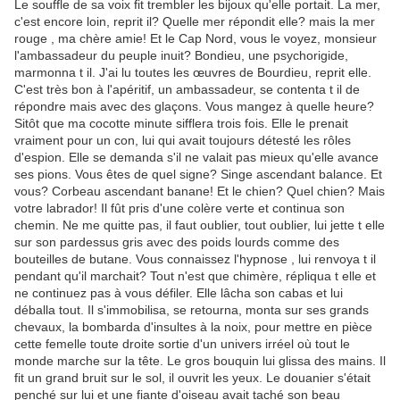
Le souffle de sa voix fit trembler les bijoux qu'elle portait. La mer,
c'est encore loin, reprit il? Quelle mer répondit elle? mais la mer
rouge , ma chère amie! Et le Cap Nord, vous le voyez, monsieur
l'ambassadeur du peuple inuit? Bondieu, une psychorigide,
marmonna t il. J'ai lu toutes les œuvres de Bourdieu, reprit elle.
C'est très bon à l'apéritif, un ambassadeur, se contenta t il de
répondre mais avec des glaçons. Vous mangez à quelle heure?
Sitôt que ma cocotte minute sifflera trois fois. Elle le prenait
vraiment pour un con, lui qui avait toujours détesté les rôles
d'espion. Elle se demanda s'il ne valait pas mieux qu'elle avance
ses pions. Vous êtes de quel signe? Singe ascendant balance. Et
vous? Corbeau ascendant banane! Et le chien? Quel chien? Mais
votre labrador! Il fût pris d'une colère verte et continua son
chemin. Ne me quitte pas, il faut oublier, tout oublier, lui jette t elle
sur son pardessus gris avec des poids lourds comme des
bouteilles de butane. Vous connaissez l'hypnose , lui renvoya t il
pendant qu'il marchait? Tout n'est que chimère, répliqua t elle et
ne continuez pas à vous défiler. Elle lâcha son cabas et lui
déballa tout. Il s'immobilisa, se retourna, monta sur ses grands
chevaux, la bombarda d'insultes à la noix, pour mettre en pièce
cette femelle toute droite sortie d'un univers irréel où tout le
monde marche sur la tête. Le gros bouquin lui glissa des mains. Il
fit un grand bruit sur le sol, il ouvrit les yeux. Le douanier s'était
penché sur lui et une fiante d'oiseau avait taché son beau