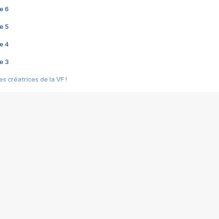
e 6
e 5
e 4
e 3
s créatrices de la VF !
e 2
e 1
e Mektoub My Love arrive enfin ! Rencontre avec Shaïn Boumedine et Sal
i : après Toni en famille
elle réalise le bouleversant Dites lui que je l'aime
ais ! Rencontre autour de Vie privée de Rebecca Zlotowski
 de Marguerite, Grave... Rencontre avec Ella Rumpf