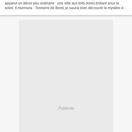
apparut un décor peu ordinaire : une ville aux toits dorés brillant sous le
soleil. Il murmura - Tonnerre de Brest, je saurai bien découvrir le mystère de
cette ville. - Il aperçut quelques...
Publicité