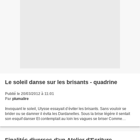
Le soleil danse sur les brisants - quadrine
Publié le 20/03/2012 à 11:01
Par
plumalire
Invoquant le soleil, Ulysse essayait d’éviter les brisants. Sans vouloir se
brider ou se damner il évita les Dardanelles. Sous la brise légère il sentait
son esquif danser Et contemplait au loin les vagues se briser Comme
Ulysse, Ursule voyait la mer...