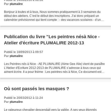
Publié le 14/08/2016 à 08:08
Par
plumalire
Bonjour à toutes et à tous, Nous sommes pratiquement à 3 semaines du
début des ateliers. C’est le début des inscriptions. J’ai donc préparé un
calendrier prévisionnel qui tient compte : - des vacances scolaires - d’un
projet de voyage et qui étant prévisionnel...
Publication du livre "Les peintres nésà Nice -
Atelier d'écriture PLUMALIRE 2012-13
Publié le 18/09/2013 à 09:57
Par
plumalire
Les Peintres nés à Nice - AE PLUMALIRE (Aime Gee Aile) vient de paraître
L'Atelier d'Ecriture 2012-2013 de PLUMALIRE s’adresse à tous ceux qui
aiment écrire. Il a pour thème : Les peintres nés à Nice, Ce document est
composé de deux parties . La 1ère...
Où sont passés les masques ?
Publié le 20/03/2012 à 11:24
Par
plumalire
Le valeureux chevalier descendait vers la vallée. A ses yeux étonnés