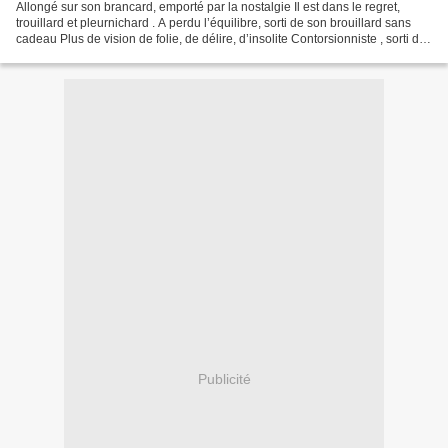
Allongé sur son brancard, emporté par la nostalgie Il est dans le regret,
trouillard et pleurnichard . A perdu l’équilibre, sorti de son brouillard sans
cadeau Plus de vision de folie, de délire, d’insolite Contorsionniste , sorti de
la camisole, surpris...
Publicité