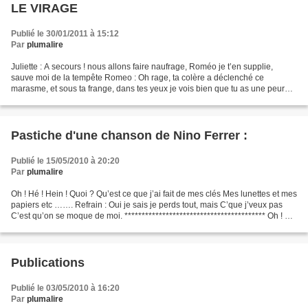
LE VIRAGE
Publié le 30/01/2011 à 15:12
Par
plumalire
Juliette : A secours ! nous allons faire naufrage, Roméo je t’en supplie,
sauve moi de la tempête Romeo : Oh rage, ta colère a déclenché ce
marasme, et sous ta frange, dans tes yeux je vois bien que tu as une peur
bleue. Juliette : Mon ami, laisse moi...
Pastiche d'une chanson de Nino Ferrer :
Publié le 15/05/2010 à 20:20
Par
plumalire
Oh ! Hé ! Hein ! Quoi ? Qu’est ce que j’ai fait de mes clés Mes lunettes et mes
papiers etc ……. Refrain : Oui je sais je perds tout, mais C’que j’veux pas
C’est qu’on se moque de moi. ***************************************** Oh ! Hé
! Hein ! Quoi ? Qu’as-tu...
Publications
Publié le 03/05/2010 à 16:20
Par
plumalire