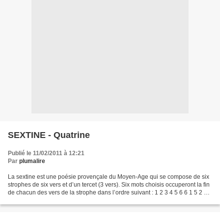
SEXTINE - Quatrine
Publié le 11/02/2011 à 12:21
Par
plumalire
La sextine est une poésie provençale du Moyen-Age qui se compose de six
strophes de six vers et d’un tercet (3 vers). Six mots choisis occuperont la fin
de chacun des vers de la strophe dans l’ordre suivant : 1 2 3 4 5 6 6 1 5 2 4 3
3 6 4 1 2 5 5 3 2...