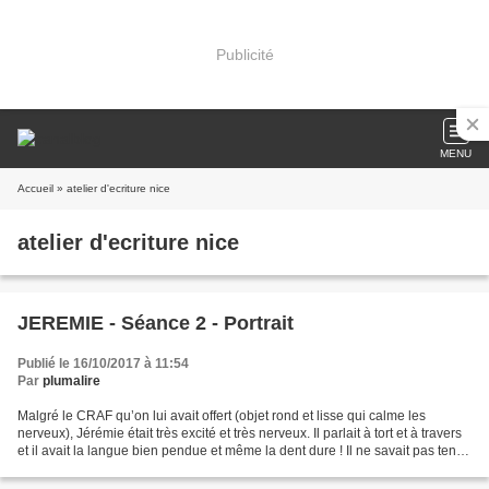
Publicité
MENU
Accueil
» atelier d'ecriture nice
atelier d'ecriture nice
JEREMIE - Séance 2 - Portrait
Publié le 16/10/2017 à 11:54
Par
plumalire
Malgré le CRAF qu’on lui avait offert (objet rond et lisse qui calme les
nerveux), Jérémie était très excité et très nerveux. Il parlait à tort et à travers
et il avait la langue bien pendue et même la dent dure ! Il ne savait pas tenir
un secret, jamais...