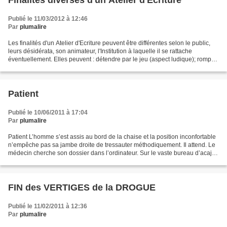
Finalités diverses d'un Atelier d'Ecriture
Publié le 11/03/2012 à 12:46
Par
plumalire
Les finalités d'un Atelier d'Ecriture peuvent être différentes selon le public,
leurs désidérata, son animateur, l'Institution à laquelle il se rattache
éventuellement. Elles peuvent : détendre par le jeu (aspect ludique); rompre
l'isolement; insérer;...
Patient
Publié le 10/06/2011 à 17:04
Par
plumalire
Patient L’homme s’est assis au bord de la chaise et la position inconfortable
n’empêche pas sa jambe droite de tressauter méthodiquement. Il attend. Le
médecin cherche son dossier dans l’ordinateur. Sur le vaste bureau d’acajou
des piles branlantes de...
FIN des VERTIGES de la DROGUE
Publié le 11/02/2011 à 12:36
Par
plumalire