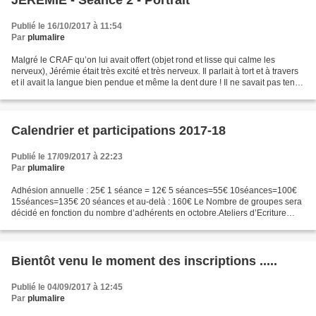
JEREMIE - Séance 2 - Portrait
Publié le 16/10/2017 à 11:54
Par
plumalire
Malgré le CRAF qu’on lui avait offert (objet rond et lisse qui calme les
nerveux), Jérémie était très excité et très nerveux. Il parlait à tort et à travers
et il avait la langue bien pendue et même la dent dure ! Il ne savait pas tenir
un secret, jamais...
Calendrier et participations 2017-18
Publié le 17/09/2017 à 22:23
Par
plumalire
Adhésion annuelle : 25€ 1 séance = 12€ 5 séances=55€ 10séances=100€
15séances=135€ 20 séances et au-delà : 160€ Le Nombre de groupes sera
décidé en fonction du nombre d’adhérents en octobre.Ateliers d’Ecriture
Plumalire Calendrier 2017-18 Attention il...
Bientôt venu le moment des inscriptions .....
Publié le 04/09/2017 à 12:45
Par
plumalire