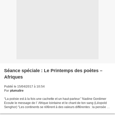
Séance spéciale : Le Printemps des poètes –
Afriques
Publié le 15/04/2017 à 10:54
Par
plumalire
“La poésie est à la fois une cachette et un haut-parleur.” Nadine Gordimer
Ecoute le message de l’ Afrique lointaine et le chant de ton sang (Léopold
Senghor) “Les continents se réfèrent à des valeurs différentes : la pensée en
Europe, la parole dans...