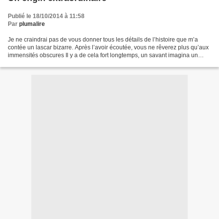
Publié le 18/10/2014 à 11:58
Par
plumalire
Je ne craindrai pas de vous donner tous les détails de l’histoire que m’a
contée un lascar bizarre. Après l’avoir écoutée, vous ne rêverez plus qu’aux
immensités obscures Il y a de cela fort longtemps, un savant imagina un
engin extraordinaire qui ressemblait...