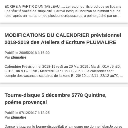
ECRIRE A PARTIR D’UN TABLEAU …. Le retour du fils prodigue se fit dans
une félicité voilée de simplicité. Il arriva lorsque l’horizon se nimbait d’aube
rose, après un marathon de plusieurs crépuscules, à peine gâché par un
agacin qui compliqua sa descente....
MODIFICATIONS DU CALENDRIER prévisionnel
2018-2019 des Ateliers d'Ecriture PLUMALIRE
Publié le 20/05/2018 à 16:00
Par
plumalire
Calendrier Prévisionnel 2018-19 rev5 au 20 Mai 2019 : Mardi : G1A : 9h30,
G1B : 10h & G2 : 19h - Mercredi G3 : 18h30 - 20h30 Le calendrier tient
compte des vacances scolaires de la zone B : 20/ 10 au 5/11 -22/12 au7/1 –
9/2 au 25/2 - 6/4 au 23/4 – 29/5...
Tourne-disque 5 décembre 5778 Quintine,
poème provençal
Publié le 07/12/2017 à 18:25
Par
plumalire
Danse le jazz sur le tourne-disqueBattre la mesure me donne l’élanJe puise