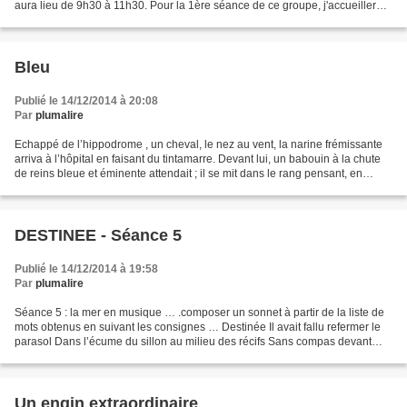
aura lieu de 9h30 à 11h30. Pour la 1ère séance de ce groupe, j'accueillerai
les nouveaux participants...
Bleu
Publié le 14/12/2014 à 20:08
Par
plumalire
Echappé de l’hippodrome , un cheval, le nez au vent, la narine frémissante
arriva à l’hôpital en faisant du tintamarre. Devant lui, un babouin à la chute
de reins bleue et éminente attendait ; il se mit dans le rang pensant, en
argot, au bourre pif qu’il...
DESTINEE - Séance 5
Publié le 14/12/2014 à 19:58
Par
plumalire
Séance 5 : la mer en musique … .composer un sonnet à partir de la liste de
mots obtenus en suivant les consignes … Destinée Il avait fallu refermer le
parasol Dans l’écume du sillon au milieu des récifs Sans compas devant
naviguer à la boussole Les boots...
Un engin extraordinaire