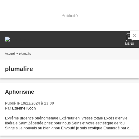
Publicité
MENU
Accueil
» plumalire
plumalire
Aphorisme
Publié le 19/12/2024 à 13:00
Par
Etienne Koch
Extrême urgence phénoménale Extérieur en ivresse totale Excès d’envie
libérale Saint Zébédée priez pour nous Seins et votre esthétique de fou
Singe si je pouvais ou bien gnou Envouté je suis exotique Emmerdé par ce
putain de fric Envie de casser poétique...