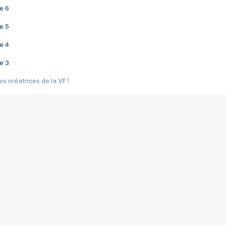
e 6
e 5
e 4
e 3
s créatrices de la VF !
e 2
e 1
e Mektoub My Love arrive enfin ! Rencontre avec Shaïn Boumedine et Sal
i : après Toni en famille
elle réalise le bouleversant Dites lui que je l'aime
ais ! Rencontre autour de Vie privée de Rebecca Zlotowski
 de Marguerite, Grave... Rencontre avec Ella Rumpf