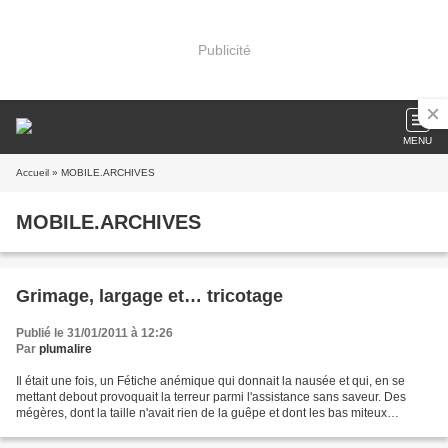
Publicité
MENU
Accueil
» MOBILE.ARCHIVES
MOBILE.ARCHIVES
Grimage, largage et… tricotage
Publié le 31/01/2011 à 12:26
Par
plumalire
Il était une fois, un Fétiche anémique qui donnait la nausée et qui, en se
mettant debout provoquait la terreur parmi l'assistance sans saveur. Des
mégères, dont la taille n'avait rien de la guêpe et dont les bas miteux
dégoulinaient en accordéon sur...