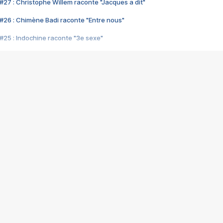
#27 : Christophe Willem raconte "Jacques a dit"
#26 : Chimène Badi raconte "Entre nous"
#25 : Indochine raconte "3e sexe"
#24 : Zaho raconte "C'est chelou"
#23 : Patrick Bruel raconte "Au café des délices"
#22 : Kyo raconte "Le chemin"
#21 : Nolwenn Leroy raconte "Cassé"
#20 : Patrick Hernandez raconte "Born to be alive"
#19 : Lorie raconte "Près de moi"
#18 : Michael Jones raconte "A nos actes manqués" (avec Jean-Jacque
#17 : Khaled raconte "Aïcha"
#16 : Corneille raconte "Parce qu'on vient de loin"
#15 : Indochine raconte "L'aventurier"