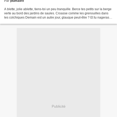
Par
plumalire
A blette, jolie ablette, tiens-toi un peu tranquille. Berce tes petits sur la berge
verte au bord des jardins de saules. Croasse comme les grenouilles dans
les colchiques Demain est un autre jour, glauque peut-être ? Et tu nageras
dans le courant du fleuve...
Publicité