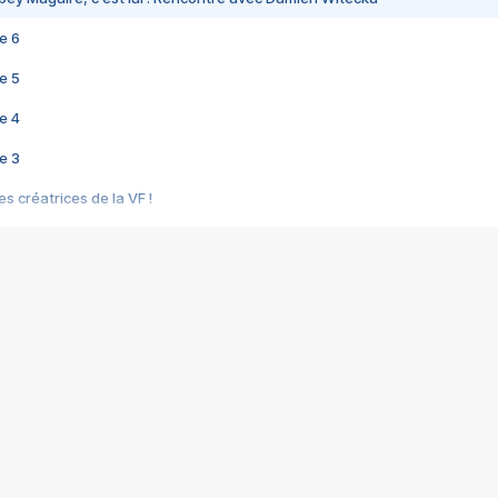
e 6
e 5
e 4
e 3
s créatrices de la VF !
e 2
e 1
e Mektoub My Love arrive enfin ! Rencontre avec Shaïn Boumedine et Sal
i : après Toni en famille
elle réalise le bouleversant Dites lui que je l'aime
ais ! Rencontre autour de Vie privée de Rebecca Zlotowski
 de Marguerite, Grave... Rencontre avec Ella Rumpf