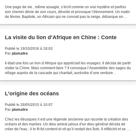
Une page de vie , même assagie, s’écrit comme un vrai mystère et parfois
son chemin dévie de son cours, dévoile et provoque l’étonnement. Un matin
de février, Baptiste, un Africain qui ne connait pas la neige, débarque en
France. Une guerre entre son...
La visite du lion d’Afrique en Chine : Conte
Publié le 19/10/2016 à 18:02
Par
plumalire
Il était une fois un lion d’Afrique qui appréciait les voyages. Il décida de partir
visiter la Chine. Mais comment faire ? Il convoqua l’Assemblée des sages du
village auprès de la cascade qui chantait, auréolée d’une verdure
foisonnante. Comment, clama...
L’origine des océans
Publié le 28/05/2015 à 10:07
Par
plumalire
Chez les étrusques il est une légende ancienne qui raconte la création des
océans et des marées. Un dieu amiral jaloux d'un dieu général décida de
créer de l'eau ; il le fit fut content et vit qu’il restait des îlots. Il réfléchit et se dit
que pour aller...