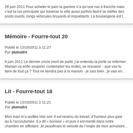
28 juin 2011 Pour acheter le pain la gamine n’a qu’une rue à franchir mais
c’est la rue principale qui traverse la ville aussi parfois faut-il se méfier des
poids lourds, longs véhicules bruyants et inquiétants. La boulangerie est tout
juste en face de...
Mémoire - Fourre-tout 20
Publié le 13/10/2011 à 11:27
Par
plumalire
9 juin 2011 Le dernier oncle vient de partir, j’ai entendu la porte se refermer.
Maman va enfin soupirer, contempler les restes, se ressaisir. - que vas-tu
faire de tout ça ? Tout ne tiendra pas à la maison - je sais bien ; je vais en
donner une bonne...
Lit - Fourre-tout 18
Publié le 13/10/2011 à 11:21
Par
plumalire
Mon mari m’a quittée hier soir. Il est revenu du travail, d’humeur plus gaie
qu’à l’accoutumée. Il a dit « bonsoir » et puis il est monté dans notre
chambre en sifflotant. Je peaufinais le velouté de l’ongle de mon annulaire
gauche à ce moment-là et ne...