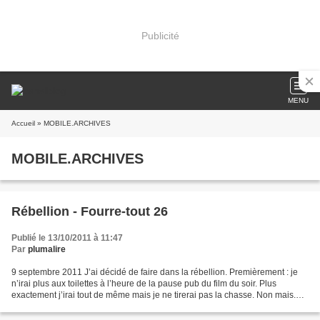
Publicité
MENU
Accueil
» MOBILE.ARCHIVES
MOBILE.ARCHIVES
Rébellion - Fourre-tout 26
Publié le 13/10/2011 à 11:47
Par
plumalire
9 septembre 2011 J’ai décidé de faire dans la rébellion. Premièrement : je
n’irai plus aux toilettes à l’heure de la pause pub du film du soir. Plus
exactement j’irai tout de même mais je ne tirerai pas la chasse. Non mais.
Assez de se faire passer pour...