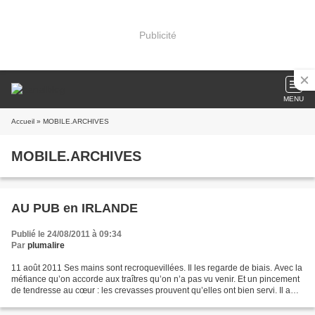
Publicité
MENU
Accueil
» MOBILE.ARCHIVES
MOBILE.ARCHIVES
AU PUB en IRLANDE
Publié le 24/08/2011 à 09:34
Par
plumalire
11 août 2011 Ses mains sont recroquevillées. Il les regarde de biais. Avec la
méfiance qu’on accorde aux traîtres qu’on n’a pas vu venir. Et un pincement
de tendresse au cœur : les crevasses prouvent qu’elles ont bien servi. Il a
lacé ses chaussures,...