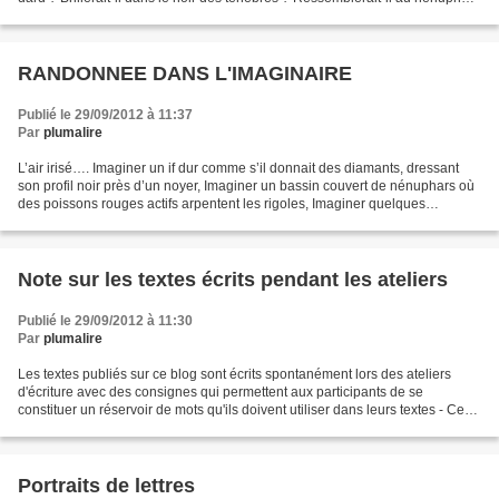
qui brille dans les bassins...
RANDONNEE DANS L'IMAGINAIRE
Publié le 29/09/2012 à 11:37
Par
plumalire
L’air irisé…. Imaginer un if dur comme s’il donnait des diamants, dressant
son profil noir près d’un noyer, Imaginer un bassin couvert de nénuphars où
des poissons rouges actifs arpentent les rigoles, Imaginer quelques
astéroïdes rieuses…. Rieuses ? Vous...
Note sur les textes écrits pendant les ateliers
Publié le 29/09/2012 à 11:30
Par
plumalire
Les textes publiés sur ce blog sont écrits spontanément lors des ateliers
d'écriture avec des consignes qui permettent aux participants de se
constituer un réservoir de mots qu'ils doivent utiliser dans leurs textes - Ces
mots apparaissent en italique...
Portraits de lettres