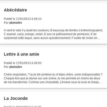
Abécédaire
Publié le 17/01/2013 à 09:13
Par
plumalire
A vant le vide il y avait les couleurs, B eaucoup de teintes s’entrechoquaient,
C aramel, carry, orange, violet. D ans ce jaillissement de peintures, E lle
surprenait cette laque, sans aucun questionnement, F euille de rosier en
déroute, G ommant tout...
Lettre à une amie
Publié le 17/01/2013 à 09:03
Par
plumalire
Chère respiration, T’ai-je dit combien tu m’étais chère, voire indispensable ?
Chaque fois que je danse sur une scène, tu me permets en moins de deux
de me transformer. Comme une chrysalide, j’évolue sous la lune et chaque
soir j’observe son évolution....
La Joconde