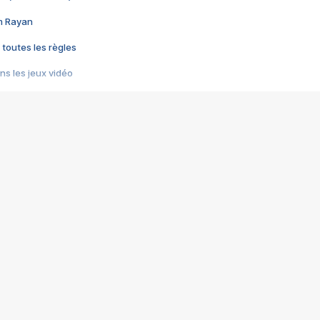
im Rayan
 toutes les règles
s les jeux vidéo
us choquant de Rockstar ? - Le scandale BULLY
e plus moche de Steam
du RÊVE tourne au CAUCHEMAR
pendant 8 heures
it… à tort
umiliés par un jeu vidéo
ire - Final Fantasy 8
ti un empire - Age of Empires
story DOFUS