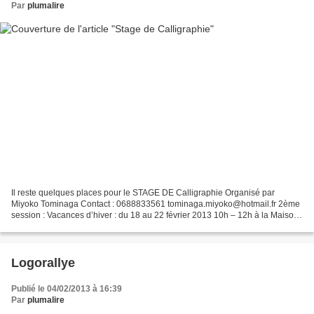
Par
plumalire
Il reste quelques places pour le STAGE DE Calligraphie Organisé par
Miyoko Tominaga Contact : 0688833561 tominaga.miyoko@hotmail.fr 2ème
session : Vacances d’hiver : du 18 au 22 février 2013 10h – 12h à la Maison
des Associations 3 bis rue Guigonis 150...
Logorallye
Publié le 04/02/2013 à 16:39
Par
plumalire