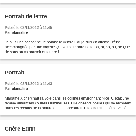
déroute, Gommant tout modèle...
Portrait de lettre
Publié le 02/11/2012 à 11:45
Par
plumalire
Je suis une consonne Je bombe le ventre Car je suis en attente D’être
accompagnée par une voyelle Qui va me rendre belle Ba, bi, bo, bu, be Que
de sons on va pouvoir entendre !
Portrait
Publié le 02/11/2012 à 11:43
Par
plumalire
Madame X cherchait sa voie dans les collines environnant Nice. C’était une
femme aimant les couleurs lumineuses. Elle observait celles qui se nichaient
dans les recoins de la nature qu’elle parcourait. Elle cheminait, émerveillée
par la beauté de la baie...
Chère Edith