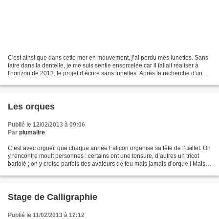
C'est ainsi que dans cette mer en mouvement, j’ai perdu mes lunettes. Sans
faire dans la dentelle, je me suis sentie ensorcelée car il fallait réaliser à
l'horizon de 2013, le projet d’écrire sans lunettes. Après la recherche d'un
atelier d' écriture...
Les orques
Publié le 12/02/2013 à 09:06
Par
plumalire
C’est avec orgueil que chaque année Falicon organise sa fête de l’œillet. On
y rencontre moult personnes : certains ont une tonsure, d’autres un tricot
bariolé ; on y croise parfois des avaleurs de feu mais jamais d’orque ! Mais
pourquoi donc ? On pourrait...
Stage de Calligraphie
Publié le 11/02/2013 à 12:12