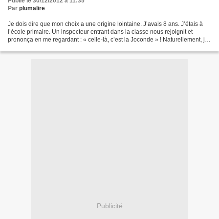
Publié le 30/12/2012 à 11:35
Par
plumalire
Je dois dire que mon choix a une origine lointaine. J’avais 8 ans. J’étais à
l’école primaire. Un inspecteur entrant dans la classe nous rejoignit et
prononça en me regardant : « celle-là, c’est la Joconde » ! Naturellement, je
ne sais pas ce qui a pu...
Publicité