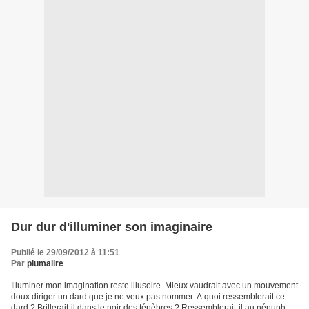
Dur dur d'illuminer son imaginaire
Publié le 29/09/2012 à 11:51
Par
plumalire
Illuminer mon imagination reste illusoire. Mieux vaudrait avec un mouvement
doux diriger un dard que je ne veux pas nommer. A quoi ressemblerait ce
dard ? Brillerait-il dans le noir des ténèbres ? Ressemblerait-il au nénuphar