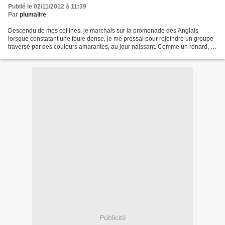
Publié le 02/11/2012 à 11:39
Par
plumalire
Descendu de mes collines, je marchais sur la promenade des Anglais
lorsque constatant une foule dense, je me pressai pour rejoindre un groupe
traversé par des couleurs amarantes, au jour naissant. Comme un renard, je
tentai d’accéder au bord de la mer...
Publicité