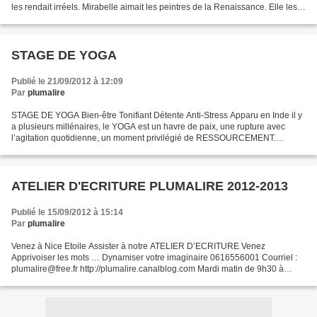
les rendait irréels. Mirabelle aimait les peintres de la Renaissance. Elle les
admirait lors des...
STAGE DE YOGA
Publié le 21/09/2012 à 12:09
Par
plumalire
STAGE DE YOGA Bien-être Tonifiant Détente Anti-Stress Apparu en Inde il y
a plusieurs millénaires, le YOGA est un havre de paix, une rupture avec
l’agitation quotidienne, un moment privilégié de RESSOURCEMENT.
Organisé par un professeur diplômé de l’école...
ATELIER D'ECRITURE PLUMALIRE 2012-2013
Publié le 15/09/2012 à 15:14
Par
plumalire
Venez à Nice Etoile Assister à notre ATELIER D’ECRITURE Venez
Apprivoiser les mots … Dynamiser votre imaginaire 0616556001 Courriel :
plumalire@free.fr http://plumalire.canalblog.com Mardi matin de 9h30 à
11h30 selon le calendrier / Adhésion : 15 Euros...