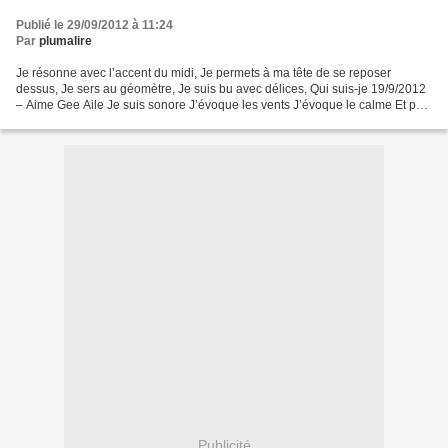
Publié le 29/09/2012 à 11:24
Par
plumalire
Je résonne avec l’accent du midi, Je permets à ma tête de se reposer
dessus, Je sers au géomètre, Je suis bu avec délices, Qui suis-je 19/9/2012
– Aime Gee Aile Je suis sonore J’évoque les vents J’évoque le calme Et pas
la guerre, Qui suis-je ? 18/9/2012...
Publicité