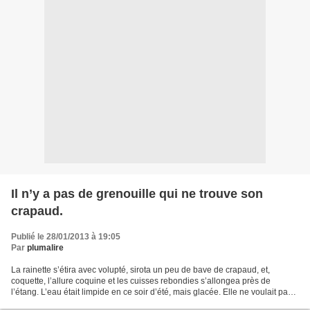
Il n’y a pas de grenouille qui ne trouve son
crapaud.
Publié le 28/01/2013 à 19:05
Par
plumalire
La rainette s’étira avec volupté, sirota un peu de bave de crapaud, et,
coquette, l’allure coquine et les cuisses rebondies s’allongea près de
l’étang. L’eau était limpide en ce soir d’été, mais glacée. Elle ne voulait pas y
plonger, redoutant un refroidissement...