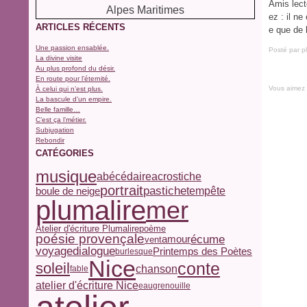
Amis lect
ez : il n
ARTICLES RÉCENTS
e que de l
Une passion ensablée.
Posté par p
La divine visite
Au plus profond du désir.
En route pour l’éternité.
Vous aimez
À celui qui n’est plus.
La bascule d’un empire.
Belle famille…
C’est ça l’métier.
Subjugation
Rebondir
CATÉGORIES
musique
abécédaire
acrostiche
portrait
pastiche
tempête
boule de neige
plumalire
mer
Atelier d'écriture Plumalire
poème
poésie provençale
écume
amour
vent
voyage
dialogue
Printemps des Poètes
burlesque
Nice
conte
soleil
chanson
fable
atelier d'écriture Nice
eau
grenouille