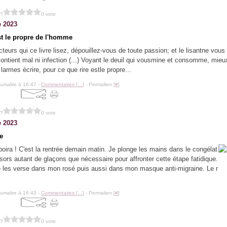
 ?
0 vote
e 2023
st le propre de l'homme
cteurs qui ce livre lisez, dépouillez-vous de toute passion; et le lisantne vous
 contient mal ni infection (...) Voyant le deuil qui vousmine et consomme, mieux
larmes écrire, pour ce que rire estle propre...
lumalire à 16:47 -
Commentaires [
…
]
- Permalien [
#
]
 ?
0 vote
e 2023
e
boira ! C'est la rentrée demain matin. Je plonge les mains dans le congélat
 sors autant de glaçons que nécessaire pour affronter cette étape fatidique.
e les verse dans mon rosé puis aussi dans mon masque anti-migraine. Le r
lumalire à 16:43 -
Commentaires [
…
]
- Permalien [
#
]
 ?
0 vote