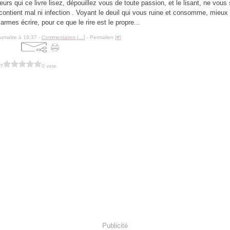
eurs qui ce livre lisez, dépouillez vous de toute passion, et le lisant, ne vous
e contient mal ni infection . Voyant le deuil qui vous ruine et consomme, mieux 
armes écrire, pour ce que le rire est le propre...
lumalire à 18:37 -
Commentaires [
…
]
- Permalien [
#
]
 ?
0 vote
Publicité