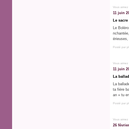
Vous aimez
11 juin 2
Le sacre
Le Boléro
nchantée,
érieuses,
Posté par p
Vous aimez
11 juin 2
La balla
La ballad
ta fière b
an » tu e
Posté par p
Vous aimez
26 févrie