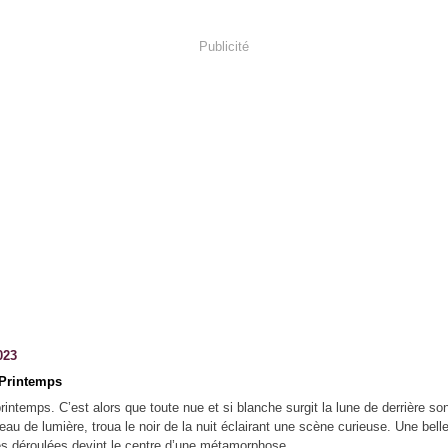
Publicité
023
Printemps
rintemps. C’est alors que toute nue et si blanche surgit la lune de derrière so
eau de lumière, troua le noir de la nuit éclairant une scène curieuse. Une bell
s déroulées devint le centre d’une métamorphose....