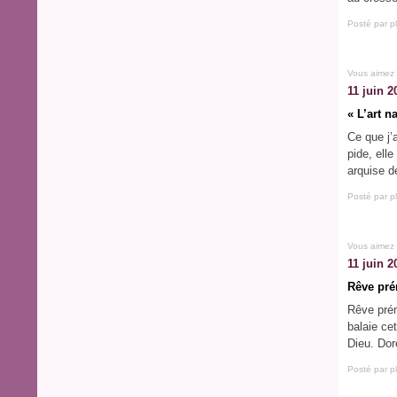
Posté par p
Vous aimez
11 juin 2
« L’art n
Ce que j’
pide, ell
arquise d
Posté par p
Vous aimez
11 juin 2
Rêve pré
Rêve prémo
balaie ce
Dieu. Dor
Posté par p