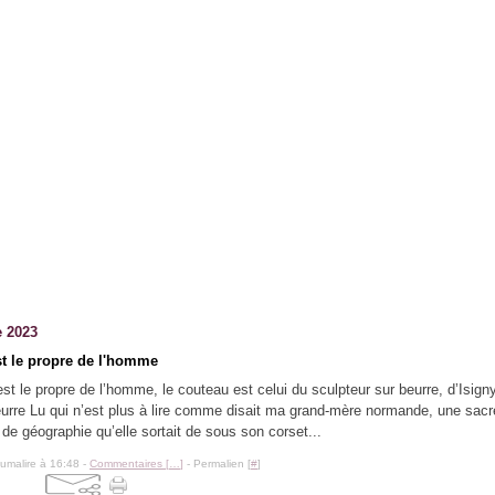
e 2023
st le propre de l'homme
 est le propre de l’homme, le couteau est celui du sculpteur sur beurre, d’Isigny
urre Lu qui n’est plus à lire comme disait ma grand-mère normande, une sacr
 de géographie qu’elle sortait de sous son corset...
lumalire à 16:48 -
Commentaires [
…
]
- Permalien [
#
]