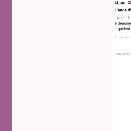
11 juin 2
L’ange d
L’ange d’a
e déjeune
e guident
Posté par p
Vous aimez