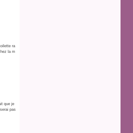
ilette ra
 chez la m
it que je
 serai pas