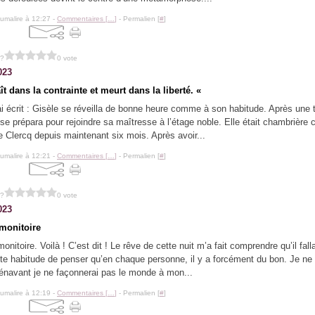
lumalire à 12:27 -
Commentaires [
…
]
- Permalien [
#
]
 ?
0 vote
023
aît dans la contrainte et meurt dans la liberté. «
ai écrit : Gisèle se réveilla de bonne heure comme à son habitude. Après une to
e se prépara pour rejoindre sa maîtresse à l’étage noble. Elle était chambrière
e Clercq depuis maintenant six mois. Après avoir...
lumalire à 12:21 -
Commentaires [
…
]
- Permalien [
#
]
 ?
0 vote
023
monitoire
nitoire. Voilà ! C’est dit ! Le rêve de cette nuit m’a fait comprendre qu’il falla
tte habitude de penser qu’en chaque personne, il y a forcément du bon. Je ne
énavant je ne façonnerai pas le monde à mon...
lumalire à 12:19 -
Commentaires [
…
]
- Permalien [
#
]