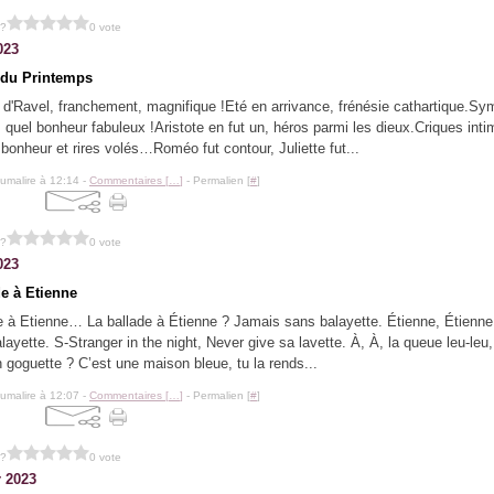
 ?
0 vote
023
 du Printemps
 d'Ravel, franchement, magnifique !Eté en arrivance, frénésie cathartique.Sy
 quel bonheur fabuleux !Aristote en fut un, héros parmi les dieux.Criques int
 bonheur et rires volés…Roméo fut contour, Juliette fut...
lumalire à 12:14 -
Commentaires [
…
]
- Permalien [
#
]
 ?
0 vote
023
de à Etienne
e à Etienne… La ballade à Étienne ? Jamais sans balayette. Étienne, Étienne,
alayette. S-Stranger in the night, Never give sa lavette. À, À, la queue leu-leu
n goguette ? C’est une maison bleue, tu la rends...
lumalire à 12:07 -
Commentaires [
…
]
- Permalien [
#
]
 ?
0 vote
r 2023