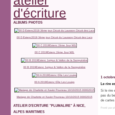
atelier
d'écriture
ALBUMS PHOTOS
00 D Estenc2019 3ème jour Circuit du Lausson Circuit des Lacs
00 C 2019Estenc 2ème Jour MJL
00 B 2019Estenc 1erjour & Vallon de la Sanguinière
1 octobr
00 A 2019Estenc Gîte Les Louiqs
Le rire e
Si le rire
pas du be
Mariage de Charlotte et Xavier Pouneau 10/10/2015 00002015
de cartes
ATELIER D'ECRITURE "PLUMALIRE" À NICE,
Posté par p
ALPES MARITIMES