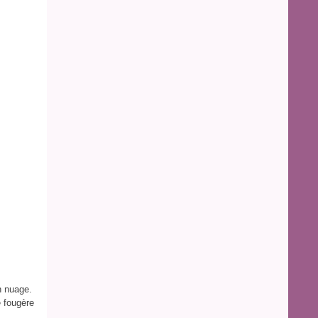
n nuage.
e fougère