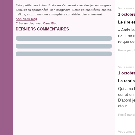
Faire pétiller ses idées. Ecrire en s'amusant avec des jeux-consignes.
Vous aimez
Stimuler sa spontanéité, son imaginaire. Ecrire en riant récits, contes,
1 octobr
haïkus, etc... dans une atmosphère conviviale. Lire autrement.
Accueil du blog
Le rire e
Créer un blog avec CanalBlog
DERNIERS COMMENTAIRES
« Amis le
ez: il ne
re que de 
Posté par p
Vous aimez
1 octobr
La repris
Qui a bu 
eur et en
D'abord j
etour...
Posté par p
Vous aimez