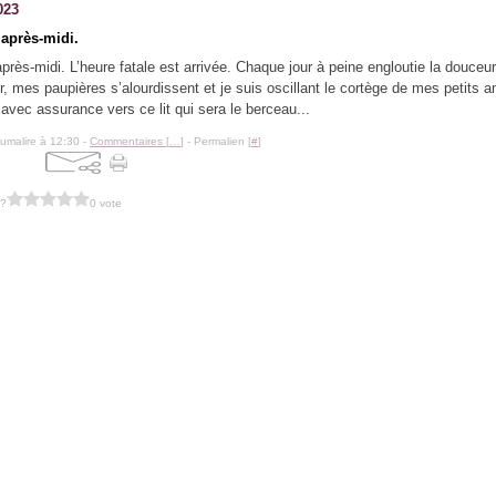
023
’après-midi.
près-midi. L’heure fatale est arrivée. Chaque jour à peine engloutie la douceur q
r, mes paupières s’alourdissent et je suis oscillant le cortège de mes petits 
 avec assurance vers ce lit qui sera le berceau...
lumalire à 12:30 -
Commentaires [
…
]
- Permalien [
#
]
 ?
0 vote