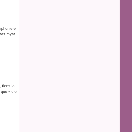
mphonie e
imes myst
 tiens la,
, que « cle