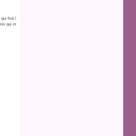
ui finit l
amis qui m